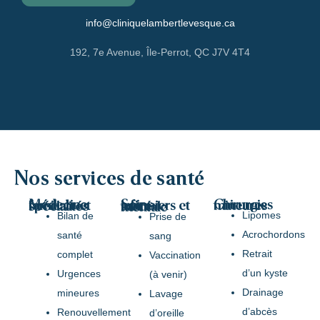
info@cliniquelambertlevesque.ca
192, 7e Avenue, Île-Perrot, QC J7V 4T4
Nos services de santé
Chirurgies mineures
Médecine familiale et spécialités
Soins infirmiers et santé mentale
Lipomes
Bilan de
Prise de
Acrochordons
santé
sang
Retrait
complet
Vaccination
d’un kyste
Urgences
(à venir)
Drainage
mineures
Lavage
d’abcès
Renouvellement
d’oreille