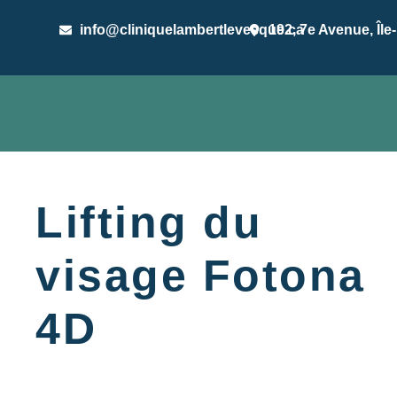
info@cliniquelambertlevesque.ca
192, 7e Avenue, Île
Lifting du
visage Fotona
4D