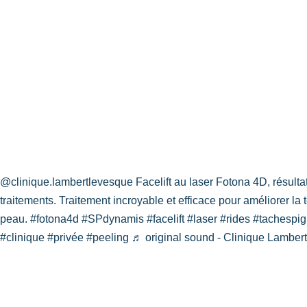
@clinique.lambertlevesque
Facelift au laser Fotona 4D, résulta
traitements. Traitement incroyable et efficace pour améliorer la 
peau.
#fotona4d
#SPdynamis
#facelift
#laser
#rides
#tachespig
#clinique
#privée
#peeling
♬ original sound - Clinique Lamber