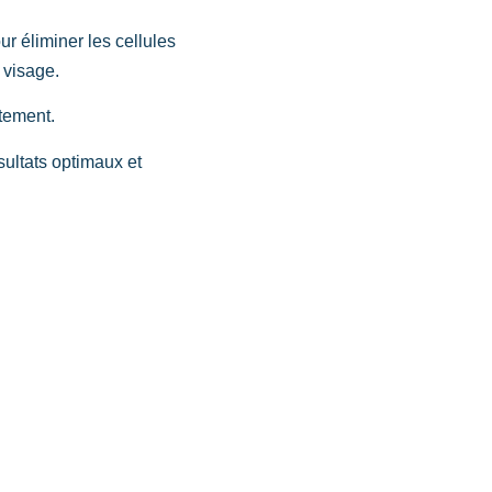
r éliminer les cellules
 visage.
itement.
sultats optimaux et