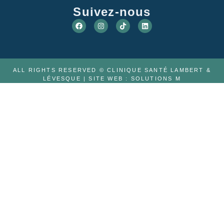
Suivez-nous
ALL RIGHTS RESERVED © CLINIQUE SANTÉ LAMBERT &
LÉVESQUE | SITE WEB :
SOLUTIONS M
À PROPOS
ÉQUIPE
VIDÉOS
CARRIÈRE
TÉLÉMÉDECINE
PHYSIOTHÉRAPIE
FAQ