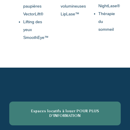
NightLase®
paupières
volumineuses
Thérapie
VectorLift®
LipLase™
du
Lifting des
sommeil
yeux
SmoothEye™
Espaces locatifs à louer POUR PLUS
D'INFORMATION