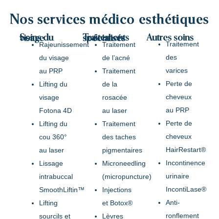
Nos services médico-esthétiques
Autres soins
Soins du visage
Traitements spécialisés
Traitement
Rajeunissement
Traitement
des
du visage
de l’acné
varices
au PRP
Traitement
Perte de
Lifting du
de la
cheveux
visage
rosacée
au PRP
Fotona 4D
au laser
Perte de
Lifting du
Traitement
cheveux
cou 360°
des taches
HairRestart®
au laser
pigmentaires
Incontinence
Lissage
Microneedling
urinaire
intrabuccal
(micropuncture)
IncontiLase®
SmoothLiftin™
Injections
Anti-
Lifting
et Botox®
ronflement
sourcils et
Lèvres