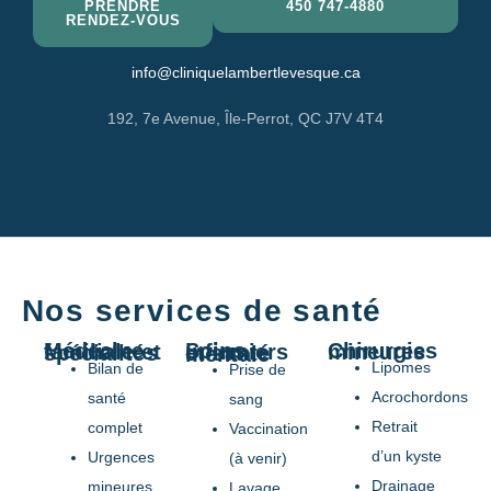
PRENDRE
450 747-4880
RENDEZ-VOUS
info@cliniquelambertlevesque.ca
192, 7e Avenue, Île-Perrot, QC J7V 4T4
Nos services de santé
Chirurgies mineures
Médecine familiale et spécialités
Soins infirmiers et santé mentale
Lipomes
Bilan de
Prise de
Acrochordons
santé
sang
Retrait
complet
Vaccination
d’un kyste
Urgences
(à venir)
Drainage
mineures
Lavage