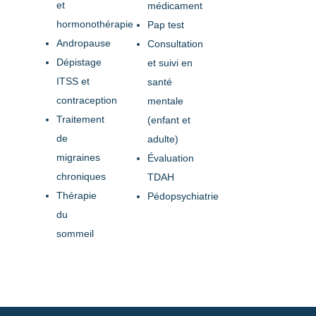
et
médicament
hormonothérapie
Pap test
Andropause
Consultation
Dépistage
et suivi en
ITSS et
santé
contraception
mentale
Traitement
(enfant et
de
adulte)
migraines
Évaluation
chroniques
TDAH
Thérapie
Pédopsychiatrie
du
sommeil