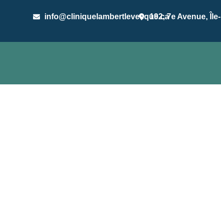
info@cliniquelambertlevesque.ca
192, 7e Avenue, Île