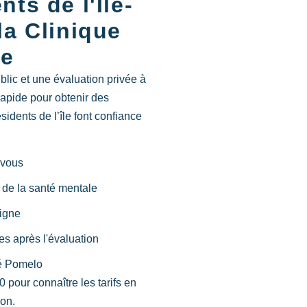
ts de l'Île-
la Clinique
ue
blic et une évaluation privée à
rapide pour obtenir des
idents de l’île font confiance
 vous
 de la santé mentale
ligne
s après l'évaluation
sé Pomelo
0
pour connaître les tarifs en
ion.